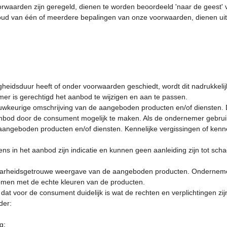
oorwaarden zijn geregeld, dienen te worden beoordeeld 'naar de gees
houd van één of meerdere bepalingen van onze voorwaarden, dienen uit
heidsduur heeft of onder voorwaarden geschiedt, wordt dit nadrukkelij
mer is gerechtigd het aanbod te wijzigen en aan te passen.
wkeurige omschrijving van de aangeboden producten en/of diensten. De
bod door de consument mogelijk te maken. Als de ondernemer gebruik
ngeboden producten en/of diensten. Kennelijke vergissingen of kennel
ens in het aanbod zijn indicatie en kunnen geen aanleiding zijn tot sc
 waarheidsgetrouwe weergave van de aangeboden producten. Onderneme
men met de echte kleuren van de producten.
dat voor de consument duidelijk is wat de rechten en verplichtingen z
der:
g;