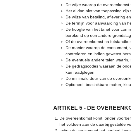
De wijze waarop de overeenkomst t
Het al dan niet van toepassing zijn
De wijze van betaling, aflevering e
De termijn voor aanvaarding van h
De hoogte van het tarief voor comm
berekend op een andere grondslag d
Of de overeenkomst na totstandkom
De manier waarop de consument, vo
controleren en indien gewenst herst
De eventuele andere talen waarin,
De gedragscodes waaraan de onder
kan raadplegen;
De minimale duur van de overeenko
Optioneel: beschikbare maten, kleu
ARTIKEL 5 - DE OVEREEN
De overeenkomst komt, onder voorbeho
het voldoen aan de daarbij gestelde 
Indien de consument het aanbod langs