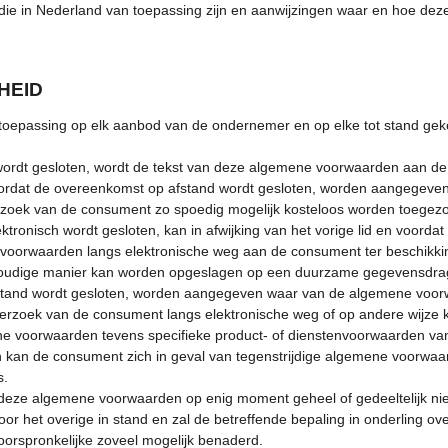
die in Nederland van toepassing zijn en aanwijzingen waar en hoe deze 
HEID
toepassing op elk aanbod van de ondernemer en op elke tot stand ge
ordt gesloten, wordt de tekst van deze algemene voorwaarden aan de
zal voordat de overeenkomst op afstand wordt gesloten, worden aangegev
verzoek van de consument zo spoedig mogelijk kosteloos worden toege
tronisch wordt gesloten, kan in afwijking van het vorige lid en voord
 voorwaarden langs elektronische weg aan de consument ter beschikki
dige manier kan worden opgeslagen op een duurzame gegevensdrager. I
fstand wordt gesloten, worden aangegeven waar van de algemene voor
erzoek van de consument langs elektronische weg of op andere wijze 
e voorwaarden tevens specifieke product- of dienstenvoorwaarden van 
n kan de consument zich in geval van tegenstrijdige algemene voorwaa
s.
eze algemene voorwaarden op enig moment geheel of gedeeltelijk nietig 
 het overige in stand en zal de betreffende bepaling in onderling ov
oorspronkelijke zoveel mogelijk benaderd.