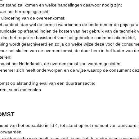
ot stand zal komen en welke handelingen daarvoor nodig zijn;
 van het herroepingsrecht;
n uitvoering van de overeenkomst;
et aanbod, dan wel de termijn waarbinnen de ondernemer de prijs gara
unicatie op afstand indien de kosten van het gebruik van de techniek
an het reguliere basistarief voor het gebruikte communicatiemiddel;
ing wordt gearchiveerd en zo ja op welke wijze deze voor de consumen
or het sluiten van de overeenkomst, de door hem in het kader van d
ellen;
 naast het Nederlands, de overeenkomst kan worden gesloten;
nemer zich heeft onderworpen en de wijze waarop de consument dez
mst op afstand ing eval van een duurtransactie;
ren, soort materialen.
KOMST
ud van het bepaalde in lid 4, tot stand op het moment van aanvaard
voorwaarden.
 elektronische weg heeft aanvaard, bevestigt de ondernemer onverwijl