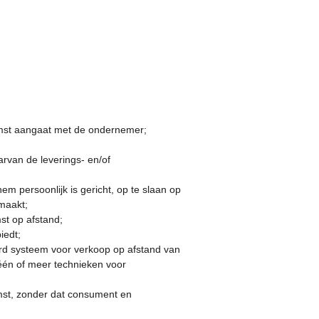
komst aangaat met de ondernemer;
rvan de leverings- en/of
m persoonlijk is gericht, op te slaan op
maakt;
st op afstand;
iedt;
rd systeem voor verkoop op afstand van
 één of meer technieken voor
mst, zonder dat consument en