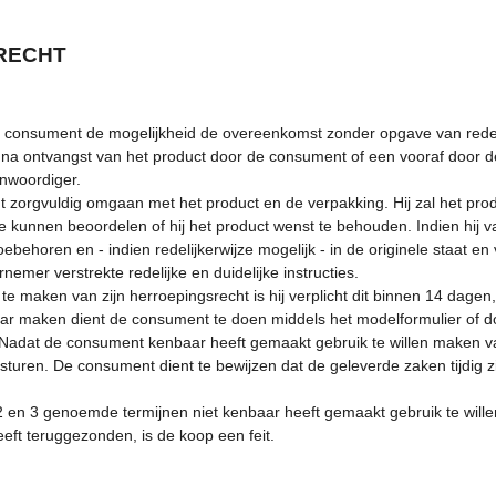
SRECHT
de consument de mogelijkheid de overeenkomst zonder opgave van red
g na ontvangst van het product door de consument of een vooraf doo
nwoordiger.
 zorgvuldig omgaan met het product en de verpakking. Hij zal het produ
e kunnen beoordelen of hij het product wenst te behouden. Indien hij v
toebehoren en - indien redelijkerwijze mogelijk - in de originele staat
emer verstrekte redelijke en duidelijke instructies.
 maken van zijn herroepingsrecht is hij verplicht dit binnen 14 dagen,
r maken dient de consument te doen middels het modelformulier of d
Nadat de consument kenbaar heeft gemaakt gebruik te willen maken van
sturen. De consument dient te bewijzen dat de geleverde zaken tijdig z
d 2 en 3 genoemde termijnen niet kenbaar heeft gemaakt gebruik te will
eft teruggezonden, is de koop een feit.