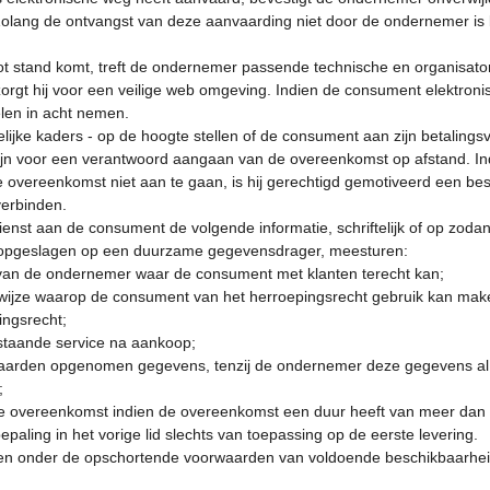
olang de ontvangst van deze aanvaarding niet door de ondernemer is
ot stand komt, treft de ondernemer passende technische en organisator
zorgt hij voor een veilige web omgeving. Indien de consument elektron
len in acht nemen.
ijke kaders - op de hoogte stellen of de consument aan zijn betalingsv
 zijn voor een verantwoord aangaan van de overeenkomst op afstand. I
vereenkomst niet aan te gaan, is hij gerechtigd gemotiveerd een best
verbinden.
ienst aan de consument de volgende informatie, schriftelijk of op zod
 opgeslagen op een duurzame gegevensdrager, meesturen:
van de ondernemer waar de consument met klanten terecht kan;
jze waarop de consument van het herroepingsrecht gebruik kan maken
ingsrecht;
estaande service na aankoop;
orwaarden opgenomen gegevens, tenzij de ondernemer deze gegevens al
;
e overeenkomst indien de overeenkomst een duur heeft van meer dan é
epaling in het vorige lid slechts van toepassing op de eerste levering.
n onder de opschortende voorwaarden van voldoende beschikbaarheid