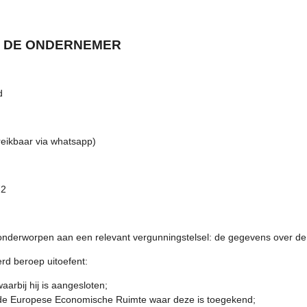
AN DE ONDERNEMER
d
eikbaar via whatsapp)
72
 onderworpen aan een relevant vergunningstelsel: de gegevens over de 
d beroep uitoefent:
arbij hij is aangesloten;
of de Europese Economische Ruimte waar deze is toegekend;