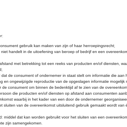
r:
consument gebruik kan maken van zijn of haar herroepingsrecht;
 niet handelt in de uitoefening van beroep of bedrijf en een overeen
fstand met betrekking tot een reeks van producten en/of diensten, waa
d;
at de consument of ondernemer in staat stelt om informatie die aan he
g en ongewijzigde reproductie van de opgeslagen informatie mogelijk 
r de consument om binnen de bedenktijd af te zien van de overeenkom
persoon die producten en/of diensten op afstand aan consumenten aanb
nkomst waarbij in het kader van een door de ondernemer georganisee
het sluiten van de overeenkomst uitsluitend gebruik gemaakt wordt van
d: middel dat kan worden gebruikt voor het sluiten van een overeenko
uimte zijn samengekomen.