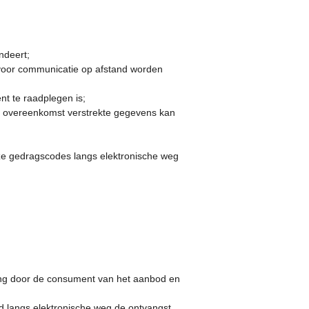
ndeert;
 voor communicatie op afstand worden
t te raadplegen is;
e overeenkomst verstrekte gegevens kan
e gedragscodes langs elektronische weg
ing door de consument van het aanbod en
d langs elektronische weg de ontvangst