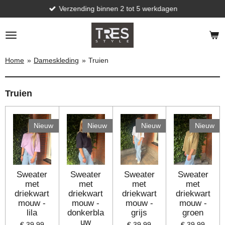
Verzending binnen 2 tot 5 werkdagen
Ga
direct
naar
de
hoofdinhoud
Home
»
Dameskleding
»
Truien
Truien
Nieuw
Nieuw
Nieuw
Nieuw
Sweater
Sweater
Sweater
Sweater
met
met
met
met
driekwart
driekwart
driekwart
driekwart
mouw -
mouw -
mouw -
mouw -
lila
donkerbla
grijs
groen
uw
€ 39,99
€ 39,99
€ 39,99