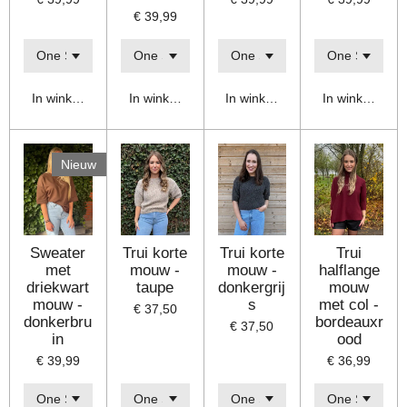
€ 39,99
In winkelwagen
In winkelwagen
In winkelwagen
In winkelwage
Nieuw
Sweater
Trui korte
Trui korte
Trui
met
mouw -
mouw -
halflange
driekwart
taupe
donkergrij
mouw
mouw -
s
met col -
€ 37,50
donkerbru
bordeauxr
€ 37,50
in
ood
€ 39,99
€ 36,99