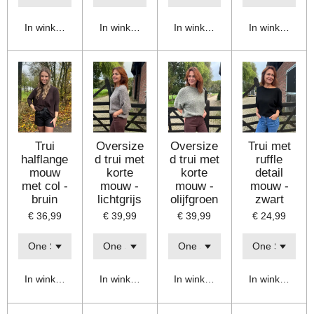
In winkelwagen
In winkelwagen
In winkelwagen
In winkelwage
Trui
Oversize
Oversize
Trui met
halflange
d trui met
d trui met
ruffle
mouw
korte
korte
detail
met col -
mouw -
mouw -
mouw -
bruin
lichtgrijs
olijfgroen
zwart
€ 36,99
€ 39,99
€ 39,99
€ 24,99
In winkelwagen
In winkelwagen
In winkelwagen
In winkelwage