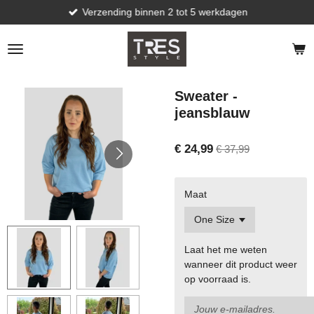
Verzending binnen 2 tot 5 werkdagen
Ga
direct
naar
de
hoofdinhoud
Sweater -
jeansblauw
€ 24,99
€ 37,99
Maat
Laat het me weten
wanneer dit product weer
op voorraad is.