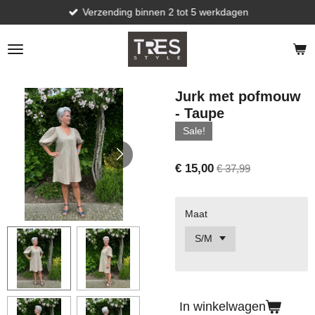
Verzending binnen 2 tot 5 werkdagen
Ga
direct
naar
de
hoofdinhoud
Jurk met pofmouw
- Taupe
Sale!
€ 15,00
€ 37,99
Maat
In winkelwagen