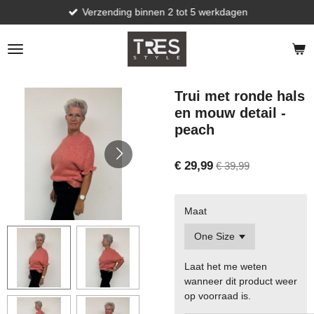
Verzending binnen 2 tot 5 werkdagen
Ga
direct
naar
de
hoofdinhoud
Trui met ronde hals
en mouw detail -
peach
€ 29,99
€ 39,99
Maat
Laat het me weten
wanneer dit product weer
op voorraad is.