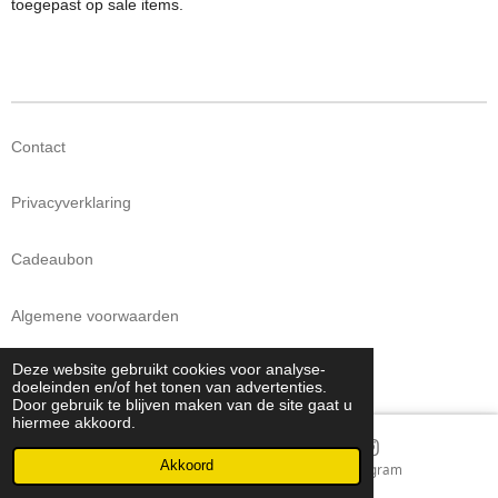
toegepast op sale items.
Contact
Privacyverklaring
Cadeaubon
Algemene voorwaarden
Deze website gebruikt cookies voor analyse-
Bestellen, betalen en retourneren
doeleinden en/of het tonen van advertenties.
Door gebruik te blijven maken van de site gaat u
hiermee akkoord.
Akkoord
E-mailadres
Instagram