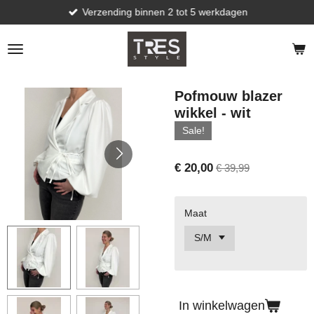
Verzending binnen 2 tot 5 werkdagen
Ga
direct
naar
de
hoofdinhoud
Pofmouw blazer
wikkel - wit
Sale!
€ 20,00
€ 39,99
Maat
In winkelwagen