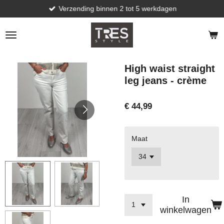
Verzending binnen 2 tot 5 werkdagen
Ga
direct
naar
de
hoofdinhoud
High waist straight
leg jeans - crème
€ 44,99
Maat
In
winkelwagen