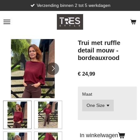
Verzending binnen 2 tot 5 werkdagen
Ga
direct
naar
de
hoofdinhoud
Trui met ruffle
detail mouw -
bordeauxrood
€ 24,99
Maat
In winkelwagen