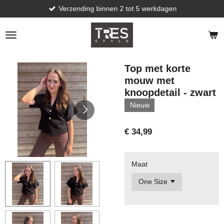
Verzending binnen 2 tot 5 werkdagen
Ga
direct
naar
de
hoofdinhoud
Top met korte
mouw met
knoopdetail - zwart
Nieuw
€ 34,99
Maat