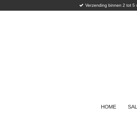
Verzending binnen 2 tot 5
Ga
direct
naar
de
hoofdinhoud
HOME
SA